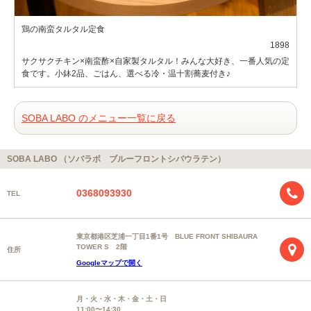
鶏の南蛮タルタル定食
1898
サクサクチキン×南蛮酢×自家製タルタル！みんな大好き、一番人気の定
食です。小鉢2品、ごはん、選べる冷・温十割蕎麦付き♪
SOBA LABO のメニュー一覧に戻る
SOBA LABO （ソバラボ ブルーフロントシバウラテン）
0368093930
TEL
東京都港区芝浦一丁目1番1号 BLUE FRONT SHIBAURA
TOWER S 2階
住所
Googleマップで開く
月・火・水・木・金・土・日
11:00〜14:30